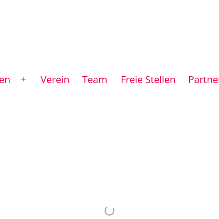
ntrum
gen
Verein
Team
Freie Stellen
Partner
Menü
öffnen