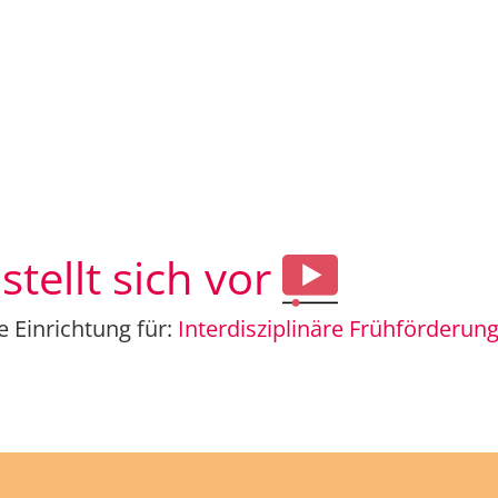
tellt sich vor
e Einrichtung für:
Inter­diszi­plinäre Früh­förderun