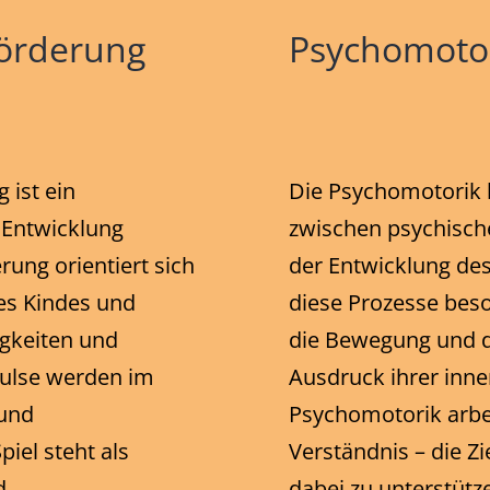
förderung
Psychomoto
 ist ein
Die Psychomotorik
r Entwicklung
zwischen psychisch
ung orientiert sich
der Entwicklung des
es Kindes und
diese Prozesse bes
igkeiten und
die Bewegung und da
pulse werden im
Ausdruck ihrer inne
 und
Psychomotorik arbei
iel steht als
Verständnis – die Zi
d.
dabei zu unterstütze