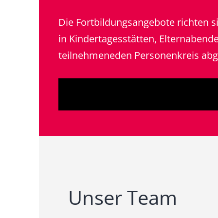
Die Fortbildungsangebote richten sic
in Kindertagesstätten, Elternabend
teilnehmeneden Personenkreis ab
Unser Team