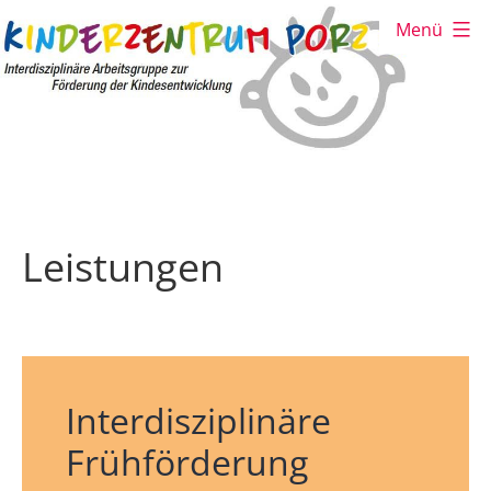
Zum
Menü
Inhalt
springen
Kinderzentrum
Porz
Leistungen
Interdisziplinäre
Frühförderung