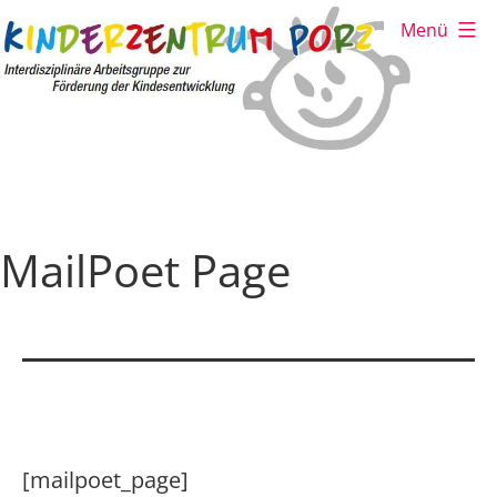
Zum
Menü
Inhalt
springen
Kinderzentrum
Porz
MailPoet Page
[mailpoet_page]