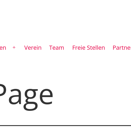
gen
Verein
Team
Freie Stellen
Partner
Menü
öffnen
Page